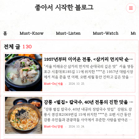
좋아서 시작한 블로그
홈
Must-Know
Must-Listen
Must-Watch
Mus
전체 글
130
1957년부터 이어온 전통, <삼거리 먼지막 순대
국>
"서울 미래유산 삼거리 먼지막 순대국의 깊은 맛" 서울 영등
포구 시흥대로185길 11에 위치한 ****은 1957년 대림시장
에서 처음 문을 연 이래, 오랜 세월 동안 진하고 깊은 맛을 간
직해온 순댓국 전문점입니다. 이곳은 2013년에 서울시 미래
Must-Go/서울
2024. 10. 25.
유산으로 선정되며, 서울의 대표적인 전통 맛집으로 인정받
았습니다. 진한 국물, 푸짐한 순댓국의 매력의 대표 메뉴는
순댓국으로, 이곳만의 진한 육수와 푸짐한 재료가 특징입니
강릉 <벌집> 칼국수, 40년 전통의 진한 맛을 즐
다. 가마솥에서 하루 종일 우려내어 완성된 국물은 담백하면
기다
서도 깊은 맛이 일품이며, 뼛속까지 스며든 구수한 향이 순댓
"강릉 벌집 칼국수, 40년 내공의 장칼국수 맛집" 강원도 강
국의 매력을 한층 더해줍니다. 여러 부위의 내장과 신선한 순
릉시 경강로2069번길 15에 위치한 ****은 오랜 시간 동안
대가 듬뿍 담겨 나와 양도 넉넉해 든든한 한 끼 식사로 제격
강릉 주민들과 관광객들 사이에서 꾸준한 사랑을 받아온 장
입니다. 가성비 좋은 안주 메뉴도 인기에서는 순댓국뿐만 아
칼국수 전문 맛집입니다. 삼대천왕, 수요미식회 등 여러 방송
Must-Go/강원
2024. 10. 24.
니라..
프로그램에 소개되며 인기가 급상승했지만, 사실 이곳은 방
송 이전부터 현지 주민들로 가득했던 숨은 강릉 맛집이었습