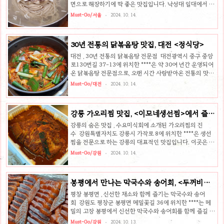
촉한 안심카츠와 완벽한 조화를 이룹니다. 카레는 적당히 매
면으로 해장하기에 딱 좋은 맛집입니다. 낙성대 일대에서 해
콤하면서도 감칠맛이 뛰어나, 남녀노소 누구나 즐길 수 있는
장 냉면 맛집으로 떠오르고 있는 이곳은, 메밀 본연의 구수한
Must-Go/서울
2024. 10. 14.
맛입니다. ..
향을 살린 사장님의 정성 어린 제면 기술로 특별한 맛을 자랑
합니다. 매일 직접 제면해 만들어낸 통통한 면발과 깔끔한 육
수는 한 번 먹으면 잊을 수 없는 감칠맛을 선사합니다. 해장
30년 전통의 닭볶음탕 맛집, 대전 <정식당>
으로 딱! 깊은 육향의 평양물냉면의 평양 물냉면은 해장을 위
해 찾는 손님들에게 강력 추천합니다. 이곳의 물냉면은 아롱
대전 , 30년 전통의 닭볶음탕 전문점 대전광역시 중구 중앙
사태와 소갈비를 10시간 이상 우리고 24시간 숙성한 육수를
로130번길 37-13에 위치한 ****은 약 30여 년간 운영되어
사용하여, 깊고 진한 육향이 일품입니다. 비리지 않고 깔끔한
온 닭볶음탕 전문점으로, 오랜 시간 사랑받아온 전통의 맛집
육수는 메밀면의 부드러움과 조화되어 한 입만 먹어도 해장
입니다. 많은 사람들이 찾는 이곳은 대전의 명소로 자리 잡
Must-Go/대전
2024. 10. 14.
이..
아, 맞은편에 2호점까지 운영될 만큼 인기가 많습니다. 백종
원의 3대 천왕에도 방영된 이곳은 그 명성에 걸맞게 언제나
발길이 끊이지 않는 곳입니다. 30년 전통의 닭볶음탕정식당
강릉 가오리찜 맛집, <이모네생선찜>에서 즐기
의 닭볶음탕은 강한 매운맛이 특징입니다. 적당히 매운 닭볶
는 진한 맛
음탕을 맛있게 즐기기 위해서는, 함께 제공되는 동치미 국물
강릉의 숨은 맛집 , 수요미식회에 소개된 가오리찜의 진
과 곁들여 먹는 것이 팁입니다. 매운맛을 중화시키면서도 닭
수 강원특별자치도 강릉시 가작로 8에 위치한 ****은 생선
볶음탕의 진한 풍미를 더욱 잘 느낄 수 있습니다. 또한, 매콤
찜을 전문으로 하는 강릉의 대표적인 맛집입니다. 이곳은 수
한 국물에 밥을 볶아 먹는 것도 필수 코스! 남은 국물에 밥
요미식회에 소개되면서 더욱 유명해졌으며, 특히 가오리찜
Must-Go/강원
2024. 10. 14.
을..
으로 많은 이들의 사랑을 받고 있습니다. 강릉 원주대학교 근
처에 위치해 있어 현지인들 사이에서도 인기 있는 식당으로,
예약제로 운영되기 때문에 방문 전 예약은 필수입니다. 수요
봉평에서 만나는 막국수와 송어회, <두꺼비막
미식회에 소개된 가오리찜의 진수의 대표 메뉴는 바로 가오
국수>
리찜입니다. 뼈까지 먹을 수 있도록 부드럽게 조리된 가오리
평창 봉평면 , 신선한 채소와 함께 즐기는 막국수와 송어
는 매콤하면서도 감칠맛이 도는 양념으로 맛을 더해줍니다.
회 강원도 평창군 봉평면 메밀꽃길 36에 위치한 ****는 메
특히 미리 푹 삶아 양념을 입힌 무는 가오리찜과 함께 밥 한
밀의 고장 봉평에서 신선한 막국수와 송어회를 함께 즐길 수
공기 뚝딱 할 수 있을 만큼 식욕을 돋우는 별미입니다. 이곳
있는 맛집으로 유명합니다. 주인장이 직접 재배한 신선한 채
Must-Go/강원
2024. 10. 13.