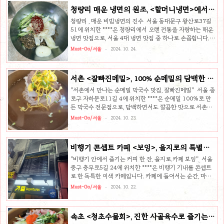
니다. 오래된 한옥, 정겨운 분위기은 오래된 한옥을 개조한
청량리 매운 냉면의 원조, <할머니냉면>에서
외관이 매력적인 식당입니다. 처음 보면 조금 허름해 보일 수
맛보세요
도 있지만, 이곳에서 오랜 시간 자리를 지켜온 진짜 맛집의
청량리 , 매운 비빔냉면의 진수 서울 동대문구 왕산로37길
느낌을 물씬 풍깁니다. 내부는 깔끔하게 정돈되어 있으며, 그
51에 위치한 ****은 청량리에서 오랜 전통을 자랑하는 매운
리 넓지 않은 공간이기에 항상 대기줄이 길게 늘어져 있는 곳
냉면 맛집으로, 서울 4대 냉면 맛집 중 하나로 손꼽힙니다.
입니다. 평범한 가격대지만 그 맛만큼은 그 어떤 값으로도 매
이곳은 매운맛을 사랑하는 사람들에게 꼭 한 번은 가봐야 할
Must-Go/서울
2024. 10. 24.
길 ..
맛집으로, 여러 방송사에서 소개되며 더욱 유명해졌습니다.
매운 비빔냉면을 전문으로 하며, 그 맛은 한 번 먹으면 잊을
수 없는 매력을 자랑합니다. 매운 비빔냉면의 매력은 매운 비
서촌 <잘빠진메밀>, 100% 순메밀의 담백한 맛
빔냉면이 대표 메뉴입니다. 이곳의 냉면은 일반적인 비빔냉
을 느껴보세요
면보다 훨씬 더 매운 양념을 자랑하며, 매운맛을 좋아하는 사
"서촌에서 만나는 순메밀 막국수 맛집, 잘빠진메밀" 서울 종
람들에게는 도전 정신을 불러일으킵니다. 얼음 육수가 함께
로구 자하문로11길 4에 위치한 ****은 순메밀 100%로 만
제공되기 때문에, 매운맛을 덜고 싶을 때는 육수를 섞어 비
든 막국수 전문점으로, 담백하면서도 깔끔한 맛으로 서촌의
비거나 그대로 마시면서 시원함을 느낄 수 있습니다. 기본적
대표적인 맛집 중 하나입니다. 2014년 첫 오픈 이후, 현재 서
Must-Go/서울
2024. 10. 23.
인 맛..
촌 본점을 비롯해 서순라길, 을지로, 성신여대까지 총 4개의
매장을 운영하며, 다양한 방송과 유튜버들의 방문으로 더욱
유명해졌습니다. 따뜻한 분위기와 탁 트인 전망 서촌 본점은
비행기 콘셉트 카페 <보잉>, 을지로의 특별한
2층형 매장으로, 창가에 위치한 바테이블에서는 서촌의 아름
이색 카페
다운 풍경을 감상하며 식사를 즐길 수 있습니다. 2인석부터
"비행기 안에서 즐기는 커피 한 잔, 을지로 카페 보잉" 서울
4인석까지 다양한 테이블 구성이 있어, 친구, 가족과 함께 편
중구 충무로5길 24에 위치한 ****은 비행기 기내를 콘셉트
안하게 식사할 수 있는 분위기를 자아냅니다. 경복궁 근처에
로 한 독특한 이색 카페입니다. 카페에 들어서는 순간, 마치
위치해 있어 관광객들에게도 인기 있는 이곳은, 한국인뿐..
비행기 안에 있는 듯한 착각을 불러일으키는 인테리어가 매
Must-Go/서울
2024. 10. 22.
력적인 이곳은 다양한 포토존과 함께 기내식을 연상시키는
특별한 메뉴들로 많은 사람들에게 사랑받고 있습니다. 비행
기 기내 느낌 물씬, 이색적인 인테리어 카페는 비행기 내부를
속초 <청초수물회>, 진한 사골육수로 즐기는
그대로 재현한 듯한 독특한 인테리어로 큰 인기를 끌고 있습