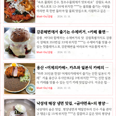
특별한 물회
니다. 간판부터 내부 인테리어, 심지어 화장실까지, 마치 실
"속초 물회의 진수, 청초수물회에서 맛보세요" 강원도 속초
제 비행기 안에 있는 것처럼 세밀하게 꾸며져 있습니다. 비행
시 엑스포로 12-36에 위치한 ****는 물회를 즐기는 사람들
기 좌석을 닮은 좌석 배치와 창문, 승무원이 안내하는 듯한
이라면 꼭 한번 들러야 할 물회 맛집으로, 시원하고 깊은 맛
간판 등, 곳곳에 포토존이 많아 사진 찍기에도 제격입니
의 물회 육수로 유명합니다. 속초 엑스포장 인근에 위치해 있
Must-Go/강원
2024. 10. 16.
다. 기내식..
어 접근성도 뛰어난 이곳은, 그 특별한 맛으로 많은 사람들의
사랑을 받고 있습니다. 7일간 숙성한 사골육수의 특별함청
초수물회의 물회는 진하게 우려낸 사골국물에 순수 고춧가
강문해변에서 즐기는 수제버거, <카페 폴앤메
루로 담근 전통장을 배합한 후 7일간 숙성한 육수로 만들어
리>
집니다. 일반적인 물회와 달리 깊고 진한 맛을 자랑하는 육수
강릉 , 바다와 함께하는 수제버거의 맛 강원특별자치도 강릉
는 물회의 비린 맛을 잡아주어, 물회를 잘 먹지 않는 사람도
시 창해로 350번길 33에 위치한 ****는 수제버거를 맛볼 수
시원하게 즐길 수 있습니다. 그 덕분에 여름철에는 물론 사계
있는 핫플레이스로, 강문해변을 바라보며 여유롭게 버거를
절 내내 많은 사람들이 찾는 인기 맛집입니다. 신선한 해산물
즐길 수 있는 곳입니다. 폴앤메리는 두툼한 패티와 신선한 채
Must-Go/강원
2024. 10. 15.
이 가득..
소, 그리고 폭포처럼 흘러내리는 치즈가 어우러진 비주얼과
맛으로 많은 사람들의 사랑을 받고 있습니다. 비주얼과 맛이
모두 완벽한 수제버거의 수제버거는 보기만 해도 군침이 돌
용산 <어제의카레>, 카츠와 일본식 카레의 완
게 만드는 두툼한 패티와 신선한 채소, 그리고 풍성한 치즈가
벽한 만남
한데 어우러져 입안에서 터지는 맛의 향연을 선사합니다. 특
"하루 30인분 한정! 어제의카레에서 즐기는 진한 일본식 카
히, 치즈가 폭포처럼 흘러내리는 비주얼은 폴앤메리만의 시
레" 서울 용산구 우사단로2길 3에 위치한 ****는 진한 일본
그니처로, 한번 맛보면 그 치즈의 부드러움과 패티의 육즙이
식 카레를 맛볼 수 있는 인기 카레 맛집입니다. 이곳은 힙한
완벽하게 어우러지는 경험을 하게 됩니다. 여기에 신선한 재
분위기와 더불어 하루 30인분 한정으로 판매하는 등심카츠
Must-Go/서울
2024. 10. 15.
료가 더해져..
카레와 안심카츠카레가 매력적인 메뉴로, 카레 애호가들에
게는 꼭 가봐야 할 곳으로 자리 잡았습니다. 심지어 래퍼 키
드밀리의 노래 가사에 등장할 정도로 유명세를 타고 있는 곳
낙성대 해장 냉면 맛집, <금야면옥>의 평양냉
이기도 합니다. 진한 일본식 카레의 매력는 진한 일본식 카레
면
의 매력으로 많은 이들의 입맛을 사로잡고 있습니다. 풍부하
낙성대의 숨은 맛집 , 평양냉면과 메밀만두의 진수 서울 관악
고 깊은 맛의 카레 소스는 두툼한 등심카츠 또는 부드럽고 촉
구 행운1길 15에 위치한 ****은 깔끔하고 깊은 맛의 평양냉