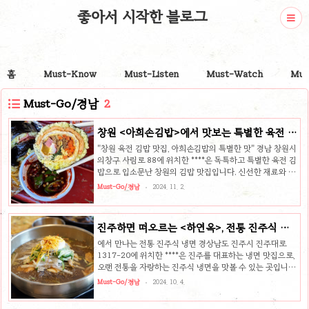
좋아서 시작한 블로그
홈
Must-Know
Must-Listen
Must-Watch
Mus
Must-Go/경남
2
창원 <아희손김밥>에서 맛보는 특별한 육전 김
밥
"창원 육전 김밥 맛집, 아희손김밥의 특별한 맛" 경남 창원시
의창구 사림로 88에 위치한 ****은 독특하고 특별한 육전 김
밥으로 입소문난 창원의 김밥 맛집입니다. 신선한 재료와 남
다른 조리법으로 김밥 한 줄에서도 깊은 풍미를 느낄 수 있는
Must-Go/경남
2024. 11. 2.
곳으로, 김밥을 좋아하는 사람이라면 꼭 한번 들러볼 만한 곳
입니다. 주문 즉시 구워내는 육전의 매력아희손김밥의 육전
김밥은 주문과 동시에 육전을 노릇하게 구워 김밥 속에 넣어
진주하면 떠오르는 <하연옥>, 전통 진주식 냉
주는 방식으로, 신선하고 따뜻한 육전의 맛을 그대로 즐길 수
면 맛집
있습니다. 김밥에 사용하는 밥은 노란 치자밥으로, 고소한 맛
에서 만나는 전통 진주식 냉면 경상남도 진주시 진주대로
과 은은한 색감이 입맛을 돋웁니다. 또한, 육전 위에는 생 고
1317-20에 위치한 ****은 진주를 대표하는 냉면 맛집으로,
추냉이와 후추를 솔솔 뿌려 김밥의 풍미를 한층 더 살려줍니
오랜 전통을 자랑하는 진주식 냉면을 맛볼 수 있는 곳입니다.
다. 청양고추 간장소스로 매콤함까지매운맛을 선호하는 분
냉면의 고장 진주에서 이름난 이곳은 진주를 방문하는 많은
Must-Go/경남
2024. 10. 4.
들을..
이들이 꼭 찾는 맛집 중 하나로, 진주식 냉면의 깊은 맛과 다
양한 메뉴를 선보이고 있습니다.진주식 냉면의 특별함의 대