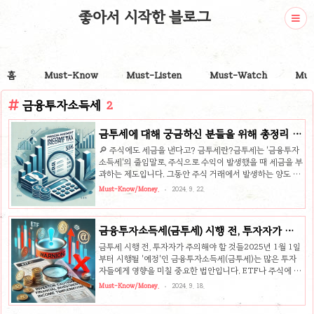
좋아서 시작한 블로그
홈
Must-Know
Must-Listen
Must-Watch
Mus
금융투자소득세
2
금투세에 대해 궁금하신 분들을 위해 총정리 해
드릴게요!
🔎 주식에도 세금을 낸다고? 금투세란?금투세는 '금융투자
소득세'의 줄임말로, 주식으로 수익이 발생했을 때 세금을 부
과하는 제도입니다. 그동안 주식 거래에서 발생하는 양도 차
익은 상장 주식의 경우에는 비과세로 혜택을 받았지만, 최근
Must-Know/Money.
2024. 9. 22.
이 금투세 도입으로 이에 대한 변화가 생겼죠. 현재 주식 투
자자들이 늘어나고, 전국민 주식 시대가 열리면서 이 금투세
가 주목받고 있어요. 특히 주식으로 5천만 원 이상 수익을 낸
금융투자소득세(금투세) 시행 전, 투자자가 꼭
투자자들에게 세금을 부과하기로 한 내용이 큰 이슈가 되고
알아야 할 점
있습니다.금투세의 주요 내용 및 변화📌 1. 왜 이렇게 핫한
금투세 시행 전, 투자자가 주의해야 할 것들2025년 1월 1일
주제일까?금투세 도입을 둘러싼 논란이 뜨거운 이유는 크게
부터 시행될 '예정'인 금융투자소득세(금투세)는 많은 투자
두 가지입니다.첫째, 증세에 대한 반발: 기존에 내지 않던 세
자들에게 영향을 미칠 중요한 법안입니다. ETF나 주식에 투
금을 납부해야 한다는 사실이 불만을 야기합니다. 특히 주식
자하는 개인 투자자들은 이에 대비해 어떤 점을 주의해야 할
Must-Know/Money.
2024. 9. 18.
시장이..
지 미리 알아두는 것이 좋습니다. 이번 글에서는 금투세 도입
으로 인해 ETF 투자자들이 알아야 할 핵심 사항을 살펴보겠