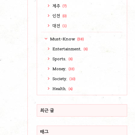
제주
(7)
인천
(0)
대전
(1)
Must-Know
(59)
Entertainment.
(6)
Sports.
(6)
Money.
(33)
Society.
(10)
Health.
(4)
최근 글
태그