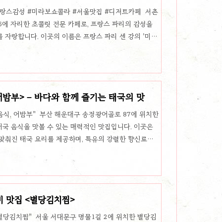
프랑스감성 #미라보쇼콜라 #서울맛집 #디저트카페 서촌
6에 자리한 초콜릿 전문 카페로, 프랑스 파리의 감성을
 자랑합니다. 이곳의 이름은 프랑스 파리 센 강의 '미라
프랑스풍의 정통 초콜릿을 맛볼 수 있는 서울 속 작은 파
인테리어가 특징인 이 카페는 서촌 특유의 한국적 골목에
의 대표 메뉴, 초콜릿 봉봉과 르뱅 쿠키미라보쇼콜라를
초콜릿 봉봉'입니다. 겉은 얇고 부드럽게 깨지는 초콜릿
어밤부> – 바다와 함께 즐기는 태국의 맛
슈가 입안에서 깊고 진한..
음식, 어밤부" 부산 해운대구 송정광어골로 87에 위치한
태국 음식을 맛볼 수 있는 매력적인 맛집입니다. 이곳은
맞춰진 태국 요리를 제공하며, 특유의 강렬한 향신료를
이 특징입니다. 바다를 보며 여유롭게 태국 요리를 즐기
다. 대표 메뉴: 팟타이와 꿍텃어밤부의 대표 메뉴인 팟타
를 사용해 새콤달콤한 맛이 일품입니다. 고소한 땅콩가루
 깊어진 팟타이는 누구나 좋아할 만한 인기 메뉴입니
비 맛집 <별당김치찜>
 메뉴인 꿍텃은 바삭..
 별당김치찜" 서울 서대문구 명물1길 2에 위치한 별당김