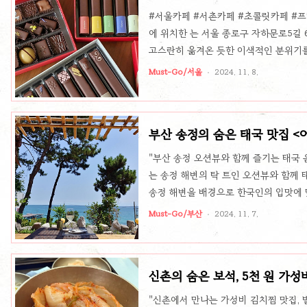
#서울카페 #서촌카페 #초콜릿카페 #
에 위치한 는 서울 종로구 자하문로5길 
고스란히 옮겨온 듯한 이색적인 분위기를
보 다리'에서 영감을 받아 지어졌으며, 
Must-Go/서울
2024. 11. 8.
리입니다. 빨간 벽돌 외관과 감각적인 
이국적인 매력을 더합니다. 미라보쇼콜라
방문했다면 꼭 맛봐야 할 대표 메뉴는 '
부산 송정의 숨은 태국 맛집 <
으로 감싸여 있으며, 안에는 촉촉한 가나
"부산 송정 오션뷰와 함께 즐기는 태국 
는 송정 해변의 탁 트인 오션뷰와 함께 
송정 해변을 배경으로 한국인의 입맛에 
줄여 누구나 부담 없이 즐길 수 있는 것
Must-Go/부산
2024. 11. 7.
고 싶은 분들에게 추천하고 싶은 곳입니
이는 태국식 볶음 쌀국수로, 전통 소스
와 신선한 채소가 곁들여져 한층 풍미가
신촌의 숨은 보석, 5천 원 가성
다. 또한, 이곳에서 꼭 맛봐야 할 또 다른
"신촌에서 만나는 가성비 김치찜 맛집,