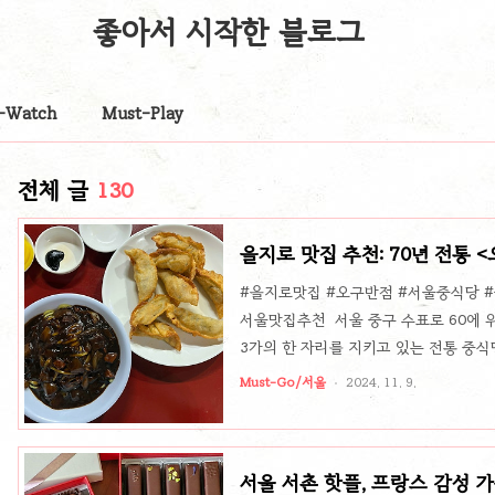
좋아서 시작한 블로그
-Watch
Must-Play
전체 글
130
을지로 맛집 추천: 70년 전통
#을지로맛집 #오구반점 #서울중식당 
서울맛집추천 서울 중구 수표로 60에 
3가의 한 자리를 지키고 있는 전통 중
뛰어넘는 특별한 대표 메뉴, 바로 '군만
Must-Go/서울
2024. 11. 9.
수제 만두피와 그 안에 꽉 찬 고기 소가
다. 군만두와 이과두주의 환상적인 조합
자랑하며, 한 입 베어 물 때마다 고소한
서울 서촌 핫플, 프랑스 감성 
곳을 찾는 단골들은 군만두와 이과두주의 