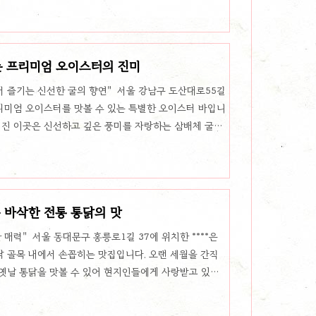
넣어주는 방식으로, 신선하고 따뜻한 육전의 맛을 그대로
 노란 치자밥으로, 고소한 맛과 은은한 색감이 입맛을
이와 후추를 솔솔 뿌려 김밥의 풍미를 한층 더 살려줍니
는 프리미엄 오이스터의 진미
맛을 선호하는 분들을..
서 즐기는 신선한 굴의 향연" 서울 강남구 도산대로55길
 프리미엄 오이스터를 맛볼 수 있는 특별한 오이스터 바입니
려진 이곳은 신선하고 깊은 풍미를 자랑하는 삼배체 굴과
내는 맛집입니다. 매일 새롭게 준비되는 신선한 굴 요
산지에서 공수한 신선한 삼배체 굴을 사용해 최상의 오이
쉘 플래터는 싱싱한 생굴을 다양한 소스와 곁들여 내어줌
다. 첫 입에 퍼지는 신선함과 감칠맛은 오이스터 마니아
 바삭한 전통 통닭의 맛
. 오이스터와 함께 ..
매력" 서울 동대문구 홍릉로1길 37에 위치한 ****은
 골목 내에서 손꼽히는 맛집입니다. 오랜 세월을 간직
옛날 통닭을 맛볼 수 있어 현지인들에게 사랑받고 있으
함을 자랑합니다. 바삭하고 진한 맛, 세 번 튀긴 통닭의
 튀겨 바삭함과 깊은 고소함이 일품입니다. 입안에 베어