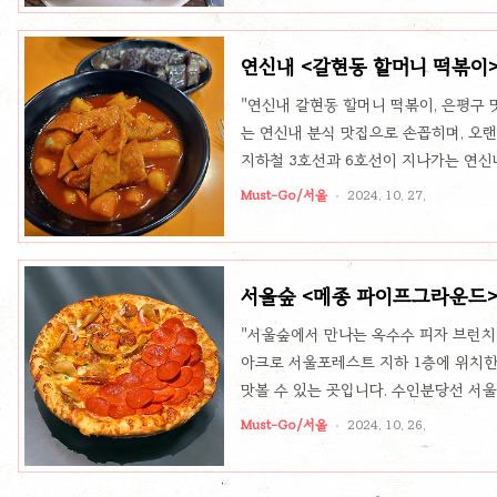
물면 겉은 바삭하고 속은 촉촉한 맛을 
가 살아 있습니다. 오래도록 이어진 그 
연신내 <갈현동 할머니 떡볶이
욱 돋보이게 합니다. 특별한 곁들임, 미나
"연신내 갈현동 할머니 떡볶이, 은평구 맛
는 연신내 분식 맛집으로 손꼽히며, 오
지하철 3호선과 6호선이 지나가는 연신
있어 접근성도 좋습니다. 오랜 세월을 
Must-Go/서울
2024. 10. 27.
분위기를 자아내며, 오랜 시간 동안 한
소개되면서 더욱 유명세를 얻었으며, 많
다. 매장은 그리 넓지 않지만, 그만큼 
서울숲 <메종 파이프그라운드>
력적인 장소입니다. 매콤달콤한 떡볶이와 
"서울숲에서 만나는 옥수수 피자 브런치,
아크로 서울포레스트 지하 1층에 위치한
맛볼 수 있는 곳입니다. 수인분당선 서
스트리트동에 위치해 있어 교통이 편리하
Must-Go/서울
2024. 10. 26.
게도 좋은 선택입니다. 독특한 인테리어
분위기로 꾸며져 있습니다. 매장 중앙에