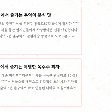
느낄 수 있으며, 기름기가 적어 깔끔하면서도 고소한 풍미
맛의 비결이기도 한 세 번 튀김 공정은, 바삭한 식감을 더
>에서 즐기는 추억의 분식 맛
리 튀김의 ..
집 추천" 서울 은평구 통일로87길 8-1에 위치한 ****
랜 세월 동안 현지인들에게 사랑받아온 전통 맛집입니다.
내역 7번 출구에서 갈현시장 방향으로 도보 5분 거리에
담은 추억의 맛집는 소박한 외관과 노란 테이블이 정겨운
결같이 사랑받아온 떡볶이 맛집입니다. 방송 프로그램에
은 이들이 찾아오는 연신내의 명소로 자리 잡고 있습니
아늑한 분위기 속에서 따뜻한 분식의 맛을 즐길 수 있는 매
에서 즐기는 특별한 옥수수 피자
풍성한 사이드 ..
 메종 파이프그라운드" 서울 성동구 왕십리로 83-21
 ****는 서울숲을 배경으로 감각적인 브런치와 피자를
울숲역 5번 출구에서 바로 연결된 디타워 서울포레스트
고, 주차장 이용도 가능해 자가용을 이용하는 방문객에
와 편안한 분위기는 내부 인테리어가 독특하고 현대적인
 자리한 커피 머신과 카운터가 인상적이며, 그 주위를 둘