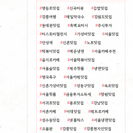
영등포맛집
신곡리뷰
김밥맛집
강릉여행
메밀막국수
강원도맛집
동대문맛집
흑백요리사
주식투자
티스토리챌린지
가성비맛집
서울맛집
안성재
신촌맛집
노포맛집
떡볶이맛집
매운냉면
서울카페추천
을지로카페
서울떡볶이맛집
서울숲맛집
제주핫플
냉면맛집
영국축구
서울카레맛집
신촌가성비맛집
성동구맛집
속초맛집
서울핫플
금융투자소득세
망원맛집
서귀포맛집
종로맛집
강남맛집
서촌카페
이대맛집
레트로카페
성수동맛집
넷플릭스
서울냉면맛집
오블완
강릉맛집
강릉현지인맛집