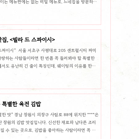
볶이는 메뉴판에는 없는 비밀 메뉴로, 느네집을 방문하는
니다. 메뉴판에도 없는 비밀 메뉴, 하얀떡볶이의 하얀떡
은 어묵, 칼칼함을 더해줄 청양고추, 그리고 식감을 살려
하면서도 은은하게 매콤한 국물은 중독성 있는 맛으로
 메뉴는 단품 주문이 불가하며 다른 메인 메뉴와 함께 주
집, <빌라 드 스파이시>
 그만큼 느네집의 다..
스파이시" 서울 서초구 사평대로 205 센트럴시티 파미
 사랑하는 사람들이라면 한 번쯤 꼭 들러봐야 할 특별한
서도 유난히 긴 줄이 특징인데, 웨이팅의 이유를 한입
취향대로 즐기는 맞춤 떡볶이빌라 드 스파이시의 떡볶이는
운맛에 강한 분들뿐만 아니라 적당한 매운맛을 즐기고 싶
또한 떡볶이의 기본 토핑 외에도 어묵, 라면사리, 치즈 등
에 맞춘 떡볶이를 즐길 수 있습니다. 푸짐한 양과 풍부
 특별한 육전 김밥
떡볶이는 일반적인..
한 맛" 경남 창원시 의창구 사림로 88에 위치한 ****은
 창원의 김밥 맛집입니다. 신선한 재료와 남다른 조리
낄 수 있는 곳으로, 김밥을 좋아하는 사람이라면 꼭 한
구워내는 육전의 매력아희손김밥의 육전 김밥은 주문과 동