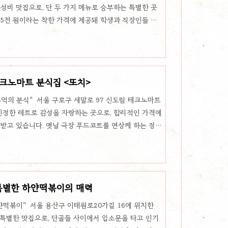
성비 맛집으로, 단 두 가지 메뉴로 승부하는 특별한 곳
 5천 원이라는 착한 가격에 제공돼 학생과 직장인들 모
번화가에서도 조용히 자리 잡고 있는 이곳은 군더더기 없는
다. 깊은 맛의 김치찜과 불 맛 가득한 제육볶음별당김
가 부드럽게 푹 조려져 있어 입맛을 돋워줍니다. 살코기
 가득 머금어 감칠맛이 일품이죠. 한입 베어 물면 깔끔
테크노마트 분식집 <또치>
한국인의 소울푸드를 맛보기에..
추억의 분식" 서울 구로구 새말로 97 신도림 테크노마트
는 진정한 레트로 감성을 자랑하는 곳으로, 합리적인 가격에
랑받고 있습니다. 옛날 극장 푸드코트를 연상케 하는 정겨
분식을 즐기면 마치 학창 시절로 돌아간 듯한 기분이 듭
러운 ‘오코노미야키’또치의 **‘열잡채’**는 철판에 매콤
적인 조화를 이루며 입맛을 자극합니다. 적당히 매운맛
 여기에 함께 곁들일 수 있는 **‘오코노미야키’**는 부
특별한 하얀떡볶이의 매력
중화..
얀떡볶이" 서울 용산구 이태원로20가길 16에 위치한
는 특별한 맛집으로, 단골들 사이에서 입소문을 타고 인기