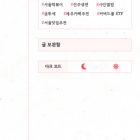
서울떡볶이
진주냉면
사인앨범
금투세
제주카페추천
커버드콜 ETF
서울맛집추천
글 보관함


다크 모드