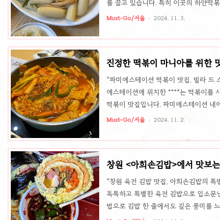
를 끌고 있습니다. 특히 이곳의 하얀떡
이유 중 하나로 손꼽히는 독특한 요리입
Must-Go/서울
2024. 11. 3.
볶이는 뽀얀 국물과 쫄깃한 쌀떡, 잘 익
주는 버섯으로 구성되어 있습니다. 깔끔
손님들의 마음을 사로잡습니다. 다만 이
진정한 떡볶이 마니아를 위한 맛
문할 때만 맛볼 수 있어 아쉬움이 있지만,
"파미에스테이션 떡볶이 맛집, 빌라 드 
에스테이션에 위치한 ****는 떡볶이를
떡볶이 맛집입니다. 파미에스테이션 내에
맛보면 바로 이해할 수 있답니다. 내 
Must-Go/서울
2024. 11. 2.
매운맛을 단계별로 조절할 수 있어, 매
은 분들도 부담 없이 즐길 수 있습니다. 
다양한 추가 선택이 가능해, 각자의 취향
창원 <아희손김밥>에서 맛보는
한 맛, 가격의 가치빌라 드 스파이시의 
"창원 육전 김밥 맛집, 아희손김밥의 특별
독특하고 특별한 육전 김밥으로 입소문난
법으로 김밥 한 줄에서도 깊은 풍미를 느
번 들러볼 만한 곳입니다. 주문 즉시 