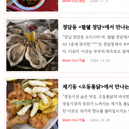
Must-Go/경남
2024. 11. 2.
시에 육전을 노릇하게 구워 김밥 속에 
즐길 수 있습니다. 김밥에 사용하는 밥은
돋웁니다. 또한, 육전 위에는 생 고추냉
청담동 <펄쉘 청담>에서 만나
다. 청양고추 간장소스로 매콤함까지매운
"강남 청담동 오이스터 바, 펄쉘 청담에
45 1층에 위치한 ****은 청담동에서
다. 이효리·이상순 부부의 픽으로도 알
페어링 와인으로 방문객들의 감탄을 자아
Must-Go/서울
2024. 10. 29.
리에서는 매일 당일 공급되는 두 곳의 
스터 맛을 제공합니다. 대표 메뉴인 펄
으로써 굴 본연의 풍미를 더욱 살려줍니
제기동 <오동통닭>에서 만나는
라면 꼭 한번 경험해야 할 특별한 맛입니다
"경동시장 숨은 맛집, 오동통닭의 바삭한 
경동시장의 정취가 느껴지는 제기동 통닭
한 이곳은 과거의 향수를 불러일으키는 
며, 특히 바삭한 세 번 튀김으로 그 특별
Must-Go/서울
2024. 10. 28.
매력의 통닭은 한 마리를 통째로 세 번