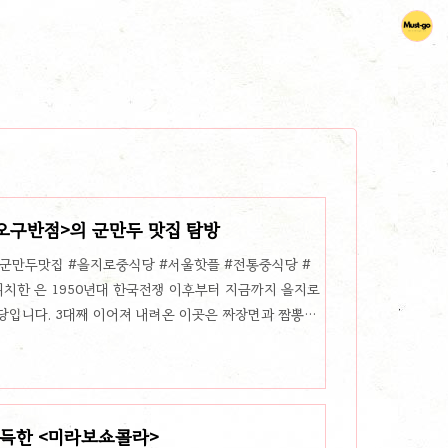
 <오구반점>의 군만두 맛집 탐방
#군만두맛집 #을지로중식당 #서울핫플 #전통중식당 #
위치한 은 1950년대 한국전쟁 이후부터 지금까지 을지로
식당입니다. 3대째 이어져 내려온 이곳은 짜장면과 짬뽕을
두'로 소문난 맛집입니다. 오구반점의 군만두는 투박한
 완벽한 조화를 이루며, 을지로 중식의 진수를 보여줍니
오구반점의 군만두는 바삭한 피와 촉촉한 속의 식감을
 육즙이 터져 나와 입안 가득 진한 풍미를 선사합니다. 이
가득한 <미라보쇼콜라>
조합을 즐기는데, 이 ..