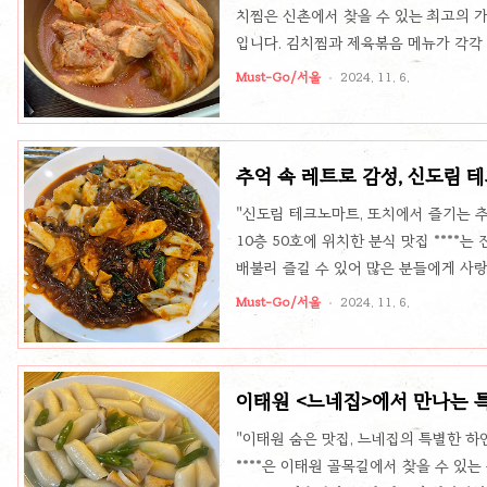
치찜은 신촌에서 찾을 수 있는 최고의 가
입니다. 김치찜과 제육볶음 메뉴가 각각
두에게 큰 인기를 끌고 있어요. 신촌 
Must-Go/서울
2024. 11. 6.
깔끔한 맛과 푸짐한 한상차림이 특징입니
치찜의 김치찜은 시원하게 잘 익은 김치
와 함께 익어 나오는 김치는 고기 육즙을
추억 속 레트로 감성, 신도림 
하면서도 진한 김치찜의 매력이 느껴져 
"신도림 테크노마트, 또치에서 즐기는 
10층 50호에 위치한 분식 맛집 ****
배불리 즐길 수 있어 많은 분들에게 사
운 외관과 내부 분위기 덕에, 이곳에서 
Must-Go/서울
2024. 11. 6.
니다. 중독적인 매콤달콤 ‘열잡채’와 부드
하게 볶아낸 쫄깃한 면발과 야채가 환상
이 가미되어 계속 손이 가게 되는 메뉴죠.
이태원 <느네집>에서 만나는 
드럽고 고소한 맛으로 열잡채의 매운맛을 
"이태원 숨은 맛집, 느네집의 특별한 하
****은 이태원 골목길에서 찾을 수 있