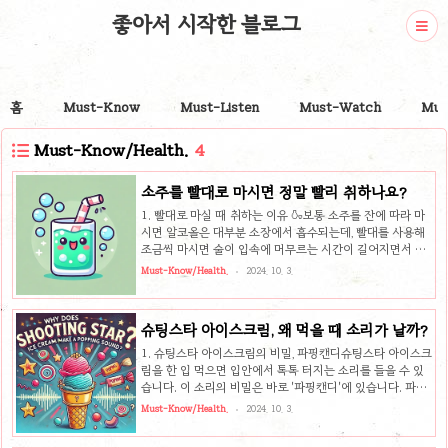
좋아서 시작한 블로그
홈
Must-Know
Must-Listen
Must-Watch
Mus
Must-Know/Health.
4
소주를 빨대로 마시면 정말 빨리 취하나요?
1. 빨대로 마실 때 취하는 이유 🍶보통 소주를 잔에 따라 마
시면 알코올은 대부분 소장에서 흡수되는데, 빨대를 사용해
조금씩 마시면 술이 입속에 머무르는 시간이 길어지면서 알
코올이 구강을 통해 더 빠르게 흡수돼요. 이렇게 되면 취기가
Must-Know/Health.
2024. 10. 3.
더 빨리 오를 수 있습니다. 빨대로 술을 마실 때, 술이 식도를
따라 천천히 이동하면서 식도 점막과 위벽에도 흡수되어 알
코올의 흡수 속도가 증가하게 됩니다. 2. 도수가 높은 술은
슈팅스타 아이스크림, 왜 먹을 때 소리가 날까?
빨대로 마시지 마세요! 🚫위스키처럼 도수가 높은 술을 빨대
로 마시면, 술이 성대를 직접 자극하면서 목에 통증을 일으킬
1. 슈팅스타 아이스크림의 비밀, 파핑캔디슈팅스타 아이스크
수 있어요. 또한, 고농도의 알코올이 성대를 손상시킬 수 있
림을 한 입 먹으면 입안에서 톡톡 터지는 소리를 들을 수 있
기 때문에 빨대로 도수가 높은 술을 마시는 것은 피하는 것
습니다. 이 소리의 비밀은 바로 '파핑캔디'에 있습니다. 파핑
이 좋습니다.3. 원샷의 위험성 ❗술을 한 번에 들이키는 '..
캔디는 우리가 슈팅스타 아이스크림을 먹을 때 느끼는 톡톡
Must-Know/Health.
2024. 10. 3.
터지는 소리와 느낌의 주인공입니다. 그렇다면 이 파핑캔디
는 어떻게 작동하는 것일까요? 2. 파핑캔디의 작동 원리 🔬