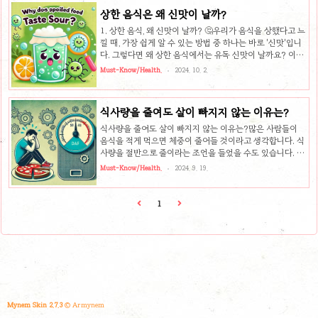
파핑캔디는 단순히 달콤한 사탕이 아닙니다. 사실, 파핑캔디
상한 음식은 왜 신맛이 날까?
는 액체 상태의 사탕을 녹인 후 높은 압력을 가해 이산화탄소
를 녹여서 만들어진 과학적인 간식입니다. 이 과정을 통해 사
1. 상한 음식, 왜 신맛이 날까? 🤔우리가 음식을 상했다고 느
탕 속에 이산화탄소가 가득 차게 됩니다.파핑캔디를 만들 때
낄 때, 가장 쉽게 알 수 있는 방법 중 하나는 바로 '신맛'입니
는 이 액체 상태의 사탕에 엄청난 압력을 가해 이산화탄소를
다. 그렇다면 왜 상한 음식에서는 유독 신맛이 날까요? 이는
주입하는데요, 이때 이산화탄소는 사탕 속에 녹아 들어갑니
미생물의 대사 작용으로 인해 유기물이 분해되면서 산
Must-Know/Health.
2024. 10. 2.
다. 이후 이 ..
(acid)이 생성되기 때문입니다. 음식이 부패할 때 발생하는
이 신맛은 미생물들이 자신의 생존을 위해 영양분을 소비하
며 만들어내는 부산물이라고 볼 수 있습니다.2. 부패와 발효
식사량을 줄여도 살이 빠지지 않는 이유는?
의 차이 🦠부패와 발효는 사실 매우 유사한 과정입니다. 미
생물의 대사 작용으로 유기물이 분해되는 현상이기 때문인
식사량을 줄여도 살이 빠지지 않는 이유는?많은 사람들이
데요. 그럼 부패와 발효의 차이점은 무엇일까요?부패: 인간
음식을 적게 먹으면 체중이 줄어들 것이라고 생각합니다. 식
이 원하지 않는 결과로 나타나는 미생물의 대사 작용입니다.
사량을 절반으로 줄이라는 조언을 들었을 수도 있습니다. 하
음식이 썩고 신맛이나 악취를 발생시키는 현상이 대표적인
지만 왜 살이 빠지지 않을까요? 이 글에서는 단순히 음식을
Must-Know/Health.
2024. 9. 19.
부패입니다...
줄이는 것만으로는 체중 감량이 어려운 이유와 다양한 신체
적 요인들을 설명합니다.1. 칼로리 흡수에 대한 오해사람들
은 보통 자신이 섭취한 모든 음식이 몸에 완전히 흡수된다고
1
생각합니다. 하지만 이는 잘못된 생각입니다. 실제로는 우리
가 섭취한 칼로리의 일부분만이 체내에 흡수됩니다. 예를 들
어, 100칼로리를 섭취했을 때, 실제로는 그 중 50칼로리만
흡수될 수 있습니다. 이는 개인의 신진대사, 소화 상태, 음식
의 종류에 따라 달라집니다.이런 오해로 인해 음식을 줄이기
만 하면 살이 빠..
Mynem Skin 2.7.3
© Armynem