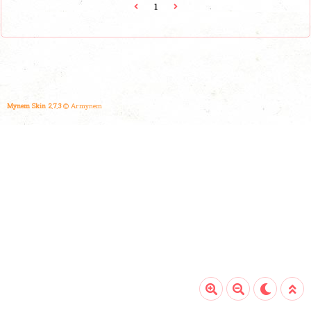
이곳은 군더더기 없는 깔끔한 맛과 푸짐한 한상차림이 특징
1
입니다. 깊은 맛의 김치찜과 불 맛 가득한 제육볶음별당김치
찜의 김치찜은 시원하게 잘 익은 김치가 부드럽게 푹 조려져
있어 입맛을 돋워줍니다. 살코기와 함께 익어 나오는 김치는
고기 육즙을 가득 머금어 감칠맛이 일품이죠. 한입 베어 물면
깔끔하면서도 진한 김치찜의 매력이 느껴져 한국인의 소울
푸드를 맛보기에..
Mynem Skin 2.7.3
© Armynem